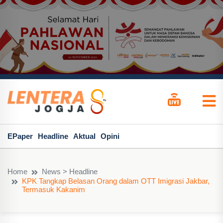
EPaper
Headline
Aktual
Opini
Home
News > Headline
KPK Tangkap Belasan Orang dalam OTT Imigrasi Jakbar,
Termasuk Kakanim