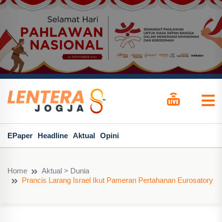
EPaper
Headline
Aktual
Opini
Home
Aktual > Dunia
Prancis Larang Israel Ikut Pameran Pertahanan Eurosatory