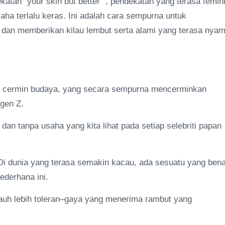
tan "your skin but better" , pendekatan yang terasa femini
saha terlalu keras. Ini adalah cara sempurna untuk
 dan memberikan kilau lembut serta alami yang terasa nya
lah cermin budaya, yang secara sempurna mencerminkan
 gen Z.
dan tanpa usaha yang kita lihat pada setiap selebriti papan
 Di dunia yang terasa semakin kacau, ada sesuatu yang bena
ederhana ini.
pi jauh lebih toleran–gaya yang menerima rambut yang