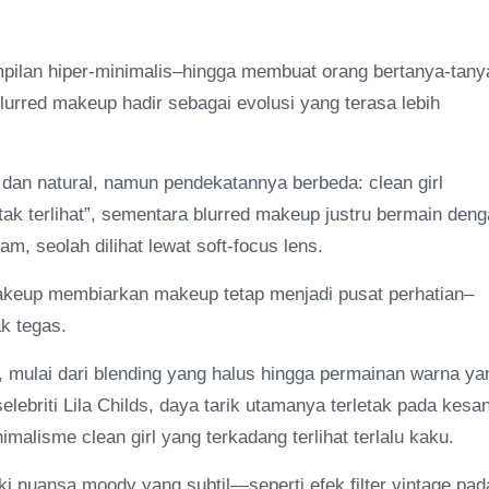
ampilan hiper-minimalis–hingga membuat orang bertanya-tany
rred makeup hadir sebagai evolusi yang terasa lebih
an natural, namun pendekatannya berbeda: clean girl
tak terlihat”, sementara blurred makeup justru bermain den
am, seolah dilihat lewat soft-focus lens.
keup membiarkan makeup tetap menjadi pusat perhatian–
ak tegas.
, mulai dari blending yang halus hingga permainan warna ya
briti Lila Childs, daya tarik utamanya terletak pada kesa
malisme clean girl yang terkadang terlihat terlalu kaku.
iki nuansa moody yang subtil—seperti efek filter vintage pad