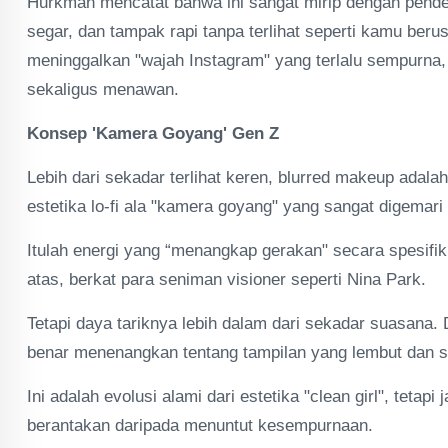
Hurkman mencatat bahwa ini sangat mirip dengan pendeka
segar, dan tampak rapi tanpa terlihat seperti kamu beru
meninggalkan "wajah Instagram" yang terlalu sempurna,
sekaligus menawan.
Konsep 'Kamera Goyang' Gen Z
Lebih dari sekadar terlihat keren, blurred makeup ada
estetika lo-fi ala "kamera goyang" yang sangat digemari
Itulah energi yang “menangkap gerakan" secara spesifik 
atas, berkat para seniman visioner seperti Nina Park.
Tetapi daya tariknya lebih dalam dari sekadar suasana.
benar menenangkan tentang tampilan yang lembut dan s
Ini adalah evolusi alami dari estetika "clean girl", teta
berantakan daripada menuntut kesempurnaan.