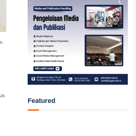
an
cus
Featured