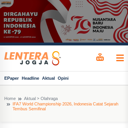
EPaper
Headline
Aktual
Opini
Home
Aktual > Olahraga
IFA7 World Championship 2026, Indonesia Catat Sejarah
Tembus Semifinal