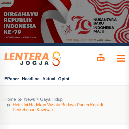
EPaper
Headline
Aktual
Opini
Home
News > Gaya Hidup
Hotel Ini Hadirkan Wisata Budaya Panen Kopi di
Perkebunan Kawisari