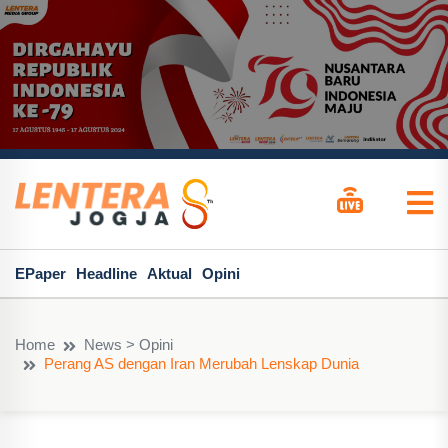
EPaper
Headline
Aktual
Opini
Home
News > Opini
Perang AS dengan Iran Merubah Lenskap Dunia