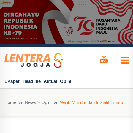
EPaper
Headline
Aktual
Opini
Home
News > Opini
Wajib Mundur dari Inisiatif Trump