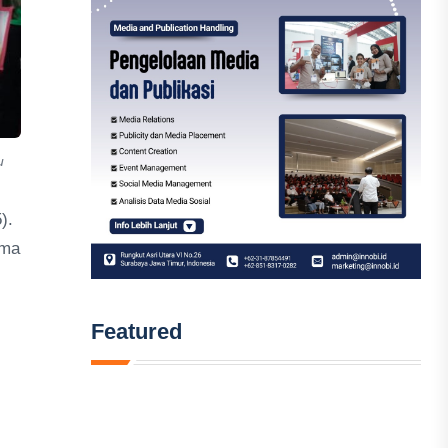
u
).
ama
Featured