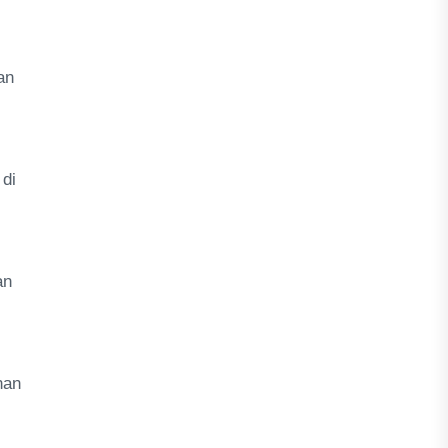
an
 di
an
nan