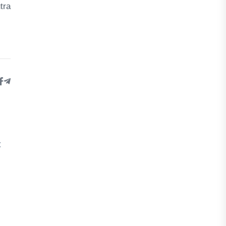
tra
t