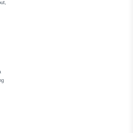
ut,
a
ng