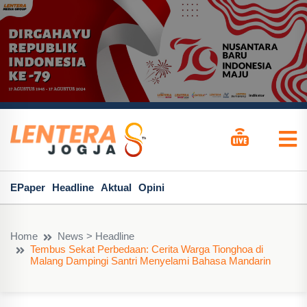
EPaper
Headline
Aktual
Opini
Home
News > Headline
Tembus Sekat Perbedaan: Cerita Warga Tionghoa di
Malang Dampingi Santri Menyelami Bahasa Mandarin