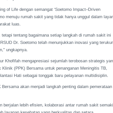
aring of Life dengan semangat ‘Soetomo Impact–Driven
omo menuju rumah sakit yang tidak hanya unggul dalam laya
rakat luas.
tetapi tentang bagaimana setiap langkah di rumah sakit ini
RSUD Dr. Soetomo telah menunjukkan inovasi yang terukur
n,” ungkapnya.
ur Khofifah mengapresiasi sejumlah terobosan strategis ya
k Klinik (PPK) Bersama untuk penanganan Meningitis TB,
lantasi Hati sebagai tonggak baru pelayanan multidisiplin.
PK Bersama akan menjadi langkah penting dalam pemerataan
 berjalan lebih efisien, kolaborasi antar rumah sakit semak
h layanan kesehatan yang berkualitas dan setara.