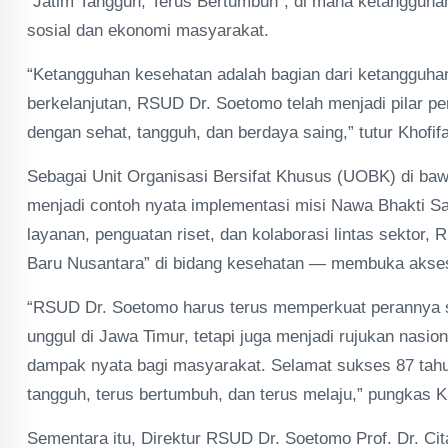
“Jatim Tangguh, Terus Bertumbuh”, di mana ketangguha
sosial dan ekonomi masyarakat.
“Ketangguhan kesehatan adalah bagian dari ketangguhan
berkelanjutan, RSUD Dr. Soetomo telah menjadi pilar 
dengan sehat, tangguh, dan berdaya saing,” tutur Khofif
Sebagai Unit Organisasi Bersifat Khusus (UOBK) di ba
menjadi contoh nyata implementasi misi Nawa Bhakti Sat
layanan, penguatan riset, dan kolaborasi lintas sektor
Baru Nusantara” di bidang kesehatan — membuka akses, 
“RSUD Dr. Soetomo harus terus memperkuat perannya se
unggul di Jawa Timur, tetapi juga menjadi rujukan nasio
dampak nyata bagi masyarakat. Selamat sukses 87 ta
tangguh, terus bertumbuh, dan terus melaju,” pungkas K
Sementara itu, Direktur RSUD Dr. Soetomo Prof. Dr. C