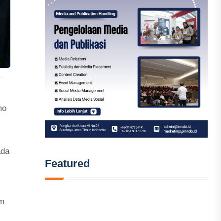
mo
ada
Featured
em