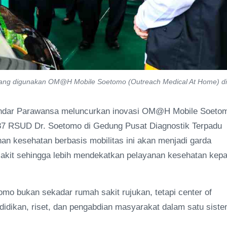
yang digunakan OM@H Mobile Soetomo (Outreach Medical At Home) di
Indar Parawansa meluncurkan inovasi OM@H Mobile Soeto
87 RSUD Dr. Soetomo di Gedung Pusat Diagnostik Terpadu
n kesehatan berbasis mobilitas ini akan menjadi garda
akit sehingga lebih mendekatkan pelayanan kesehatan kep
mo bukan sekadar rumah sakit rujukan, tetapi center of
didikan, riset, dan pengabdian masyarakat dalam satu sist