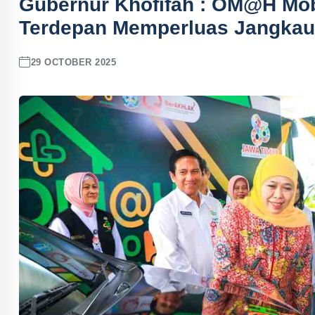
Gubernur Khofifah : OM@H Mob
Terdepan Memperluas Jangkau
29 OCTOBER 2025