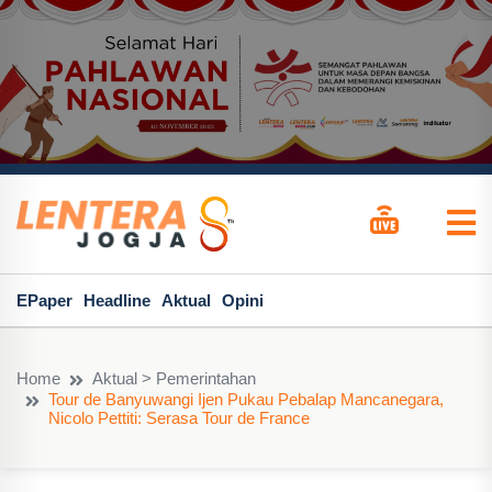
EPaper
Headline
Aktual
Opini
Home
Aktual > Pemerintahan
Tour de Banyuwangi Ijen Pukau Pebalap Mancanegara,
Nicolo Pettiti: Serasa Tour de France