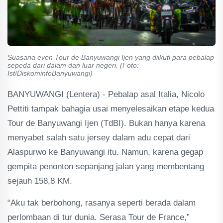
Suasana even Tour de Banyuwangi Ijen yang diikuti para pebalap
sepeda dari dalam dan luar negeri. (Foto:
Ist/DiskominfoBanyuwangi)
BANYUWANGI (Lentera) - Pebalap asal Italia, Nicolo
Pettiti tampak bahagia usai menyelesaikan etape kedua
Tour de Banyuwangi Ijen (TdBI). Bukan hanya karena
menyabet salah satu jersey dalam adu cepat dari
Alaspurwo ke Banyuwangi itu. Namun, karena gegap
gempita penonton sepanjang jalan yang membentang
sejauh 158,8 KM.
“Aku tak berbohong, rasanya seperti berada dalam
perlombaan di tur dunia. Serasa Tour de France,”