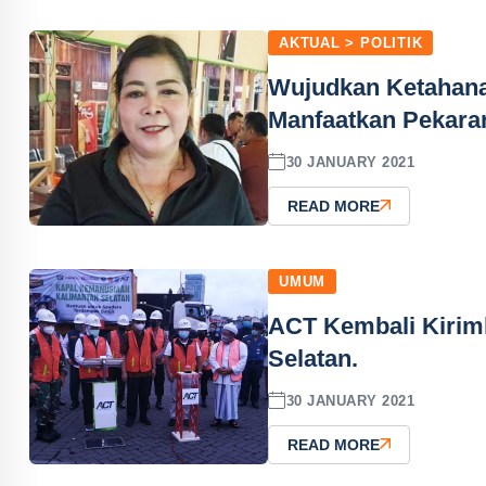
AKTUAL > POLITIK
Wujudkan Ketahana
Manfaatkan Pekara
30 JANUARY 2021
READ MORE
UMUM
ACT Kembali Kirim
Selatan.
30 JANUARY 2021
READ MORE