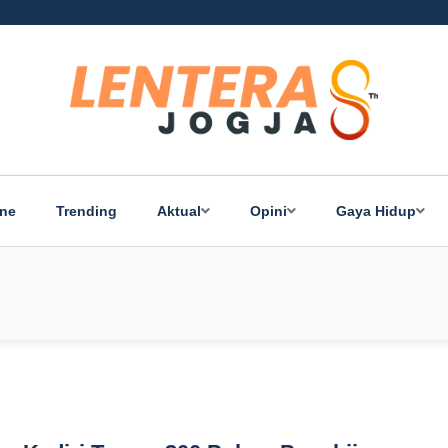
ine
Trending
Aktual
Opini
Gaya Hidup