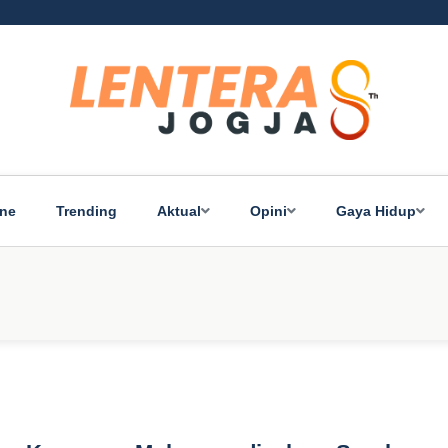
ine
Trending
Aktual
Opini
Gaya Hidup