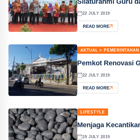
Silaturahmi Guru 
22 JULY 2019
READ MORE
AKTUAL > PEMERINTAHAN
Pemkot Renovasi 
22 JULY 2019
READ MORE
LIFESTYLE
Menjaga Kecantikan
19 JULY 2019