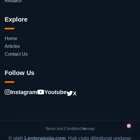
Redaksi
Explore
Home
Articles
Contact Us
Follow Us
Instagram
Youtube
X
Terms and Condition
Sitemap
© oleh
Lenterajogja.com
. Hak cipta dilindungi undang-