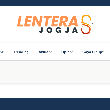
ine
Trending
Aktual
Opini
Gaya Hidup