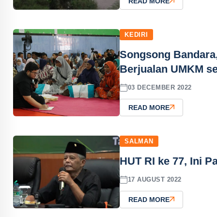
READ MORE
KEDIRI
Songsong Bandara,
Berjualan UMKM se
03 DECEMBER 2022
READ MORE
SALMAN
HUT RI ke 77, Ini
17 AUGUST 2022
READ MORE