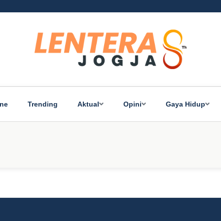
ine
Trending
Aktual
Opini
Gaya Hidup