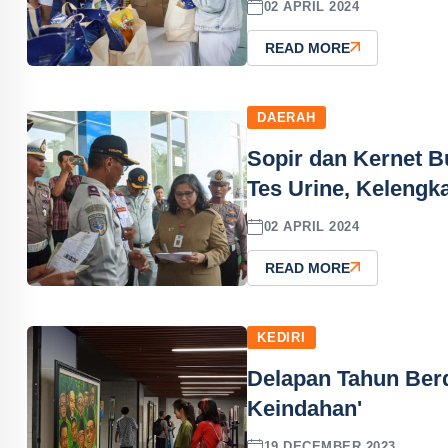
02 APRIL 2024
READ MORE
DAERAH
Sopir dan Kernet B
Tes Urine, Kelengk
02 APRIL 2024
READ MORE
KEDIRI
Delapan Tahun Berd
Keindahan'
19 DECEMBER 2023