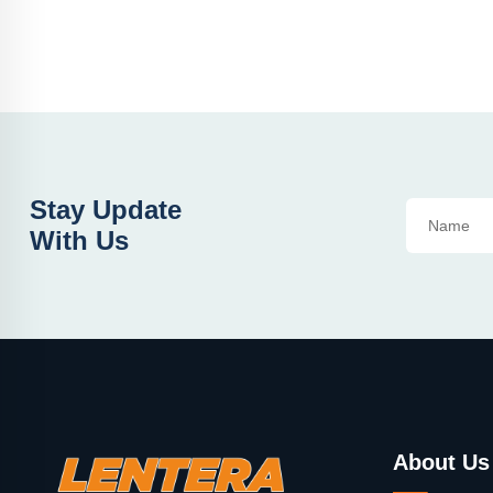
Stay Update
With Us
About Us