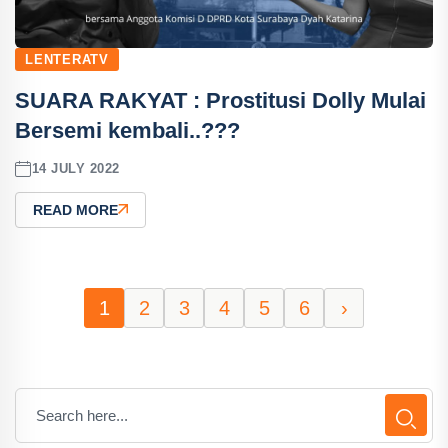
LENTERATV
SUARA RAKYAT : Prostitusi Dolly Mulai
Bersemi kembali..???
14 JULY 2022
READ MORE
1
2
3
4
5
6
›