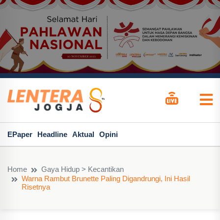
EPaper
Headline
Aktual
Opini
Home
Gaya Hidup > Kecantikan
Warna Rambut Brunette Paling Digandrungi, Ini Hasil
Risetnya