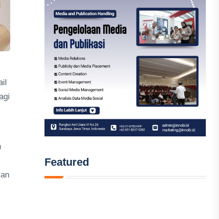
il
agi
n
Featured
lan