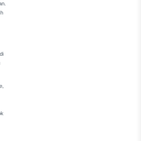
an.
ih
di
u
e,
ok