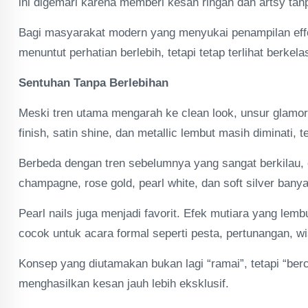
ini digemari karena memberi kesan ringan dan artsy tanp
Bagi masyarakat modern yang menyukai penampilan effort
menuntut perhatian berlebih, tetapi tetap terlihat berkela
Sentuhan Tanpa Berlebihan
Meski tren utama mengarah ke clean look, unsur glamor 
finish, satin shine, dan metallic lembut masih diminati,
Berbeda dengan tren sebelumnya yang sangat berkilau, 
champagne, rose gold, pearl white, dan soft silver ban
Pearl nails juga menjadi favorit. Efek mutiara yang lem
cocok untuk acara formal seperti pesta, pertunangan, 
Konsep yang diutamakan bukan lagi “ramai”, tetapi “ber
menghasilkan kesan jauh lebih eksklusif.