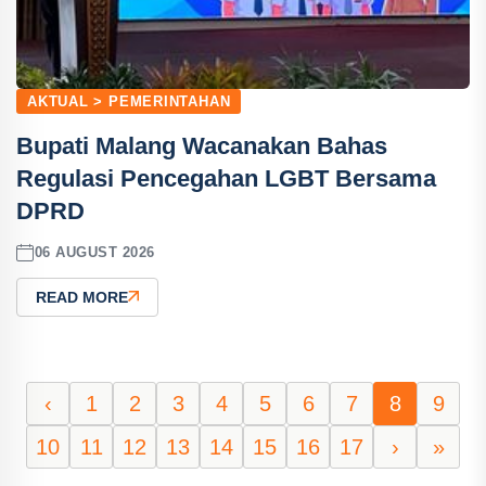
AKTUAL > PEMERINTAHAN
Bupati Malang Wacanakan Bahas
Regulasi Pencegahan LGBT Bersama
DPRD
06 AUGUST 2026
READ MORE
‹
1
2
3
4
5
6
7
8
9
10
11
12
13
14
15
16
17
›
»