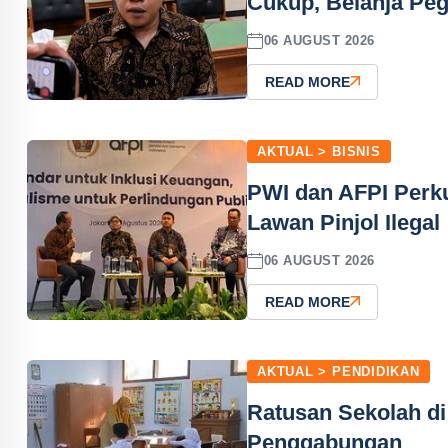
Cukup, Belanja Peg
06 AUGUST 2026
READ MORE
AKTUAL > BISNIS
PWI dan AFPI Perku
Lawan Pinjol Ilegal
06 AUGUST 2026
READ MORE
AKTUAL > PENDIDIKAN
Ratusan Sekolah di
Penggabungan