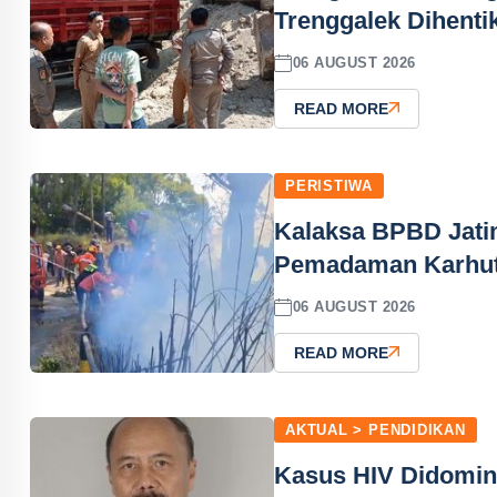
Trenggalek Dihent
06 AUGUST 2026
READ MORE
PERISTIWA
Kalaksa BPBD Jati
Pemadaman Karhut
06 AUGUST 2026
READ MORE
AKTUAL > PENDIDIKAN
Kasus HIV Didomin