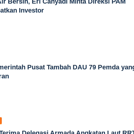
ir Bersih, Eri Cahyadi Minta Direksi PAM
atkan Investor
emerintah Pusat Tambah DAU 79 Pemda yan
ran
 Terima Delegasi Armada Angkatan Laut RRT