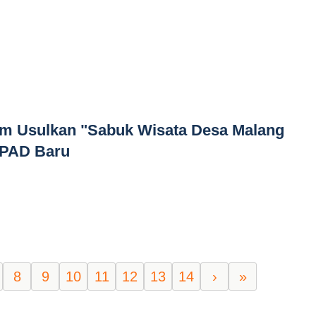
m Usulkan "Sabuk Wisata Desa Malang
 PAD Baru
8
9
10
11
12
13
14
›
»