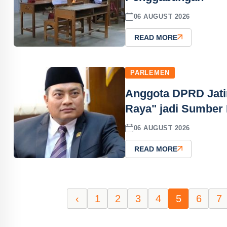
06 AUGUST 2026
READ MORE
PARLEMEN
Anggota DPRD Jati
Raya" jadi Sumber
06 AUGUST 2026
READ MORE
‹
1
2
3
4
5
6
7