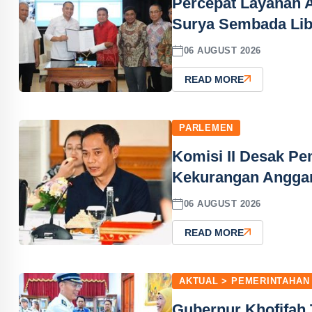
Percepat Layanan A
Surya Sembada Lib
06 AUGUST 2026
READ MORE
PARLEMEN
Komisi II Desak P
Kekurangan Angga
06 AUGUST 2026
READ MORE
AKTUAL > PEMERINTAHAN
Gubernur Khofifah