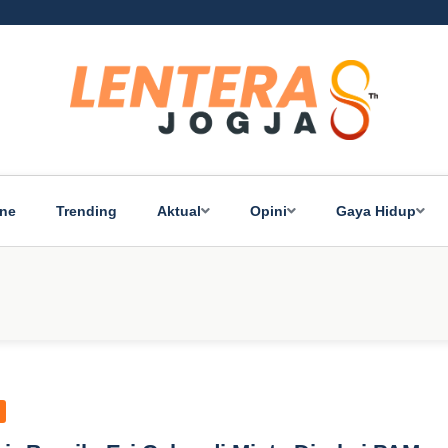
ine
Trending
Aktual
Opini
Gaya Hidup