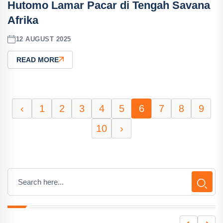
Hutomo Lamar Pacar di Tengah Savana
Afrika
12 AUGUST 2025
READ MORE
‹
1
2
3
4
5
6
7
8
9
10
›