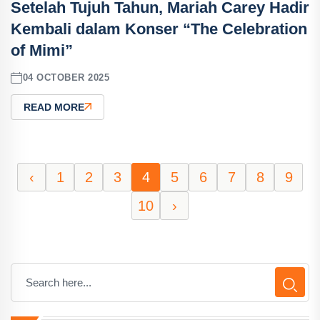
Setelah Tujuh Tahun, Mariah Carey Hadir
Kembali dalam Konser “The Celebration
of Mimi”
04 OCTOBER 2025
READ MORE
‹
1
2
3
4
5
6
7
8
9
10
›