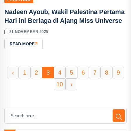
Nadeen Ayoub, Wakil Palestina Pertama
Hari ini Berlaga di Ajang Miss Universe
21 NOVEMBER 2025
READ MORE
‹
1
2
3
4
5
6
7
8
9
10
›