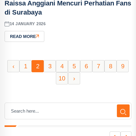
Raissa Anggiani Mencuri Perhatian Fans
di Surabaya
14 JANUARY 2026
READ MORE
‹
1
2
3
4
5
6
7
8
9
10
›