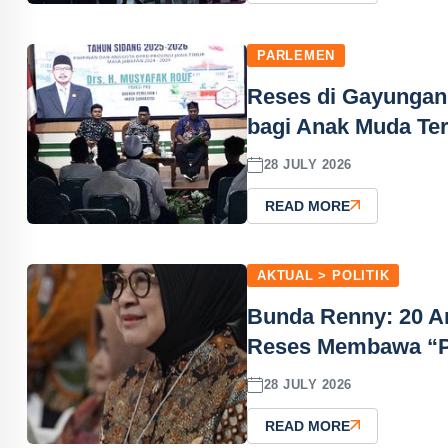
PARLEMEN
Reses di Gayungan,
bagi Anak Muda T
28 JULY 2026
READ MORE
AKTUAL > POLITIK
Bunda Renny: 20 An
Reses Membawa “P
28 JULY 2026
READ MORE