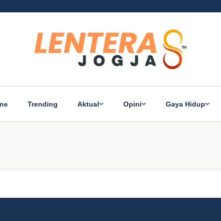
ine
Trending
Aktual
Opini
Gaya Hidup