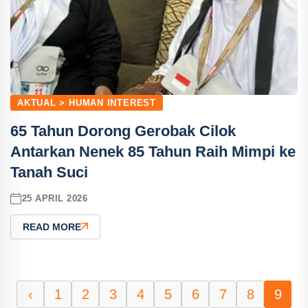
AKTUAL > HUMAN INTEREST
65 Tahun Dorong Gerobak Cilok
Antarkan Nenek 85 Tahun Raih Mimpi ke
Tanah Suci
25 APRIL 2026
READ MORE
‹
1
2
3
4
5
6
7
8
9