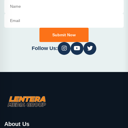
Submit Now
Follow Us:
About Us