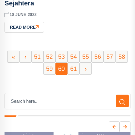
Sejahtera
10 JUNE 2022
READ MORE
«
‹
51
52
53
54
55
56
57
58
59
60
61
›