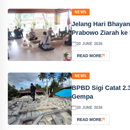
NEWS
Jelang Hari Bhayang
Prabowo Ziarah k
20 JUNE 2026
READ MORE
NEWS
BPBD Sigi Catat 2
Gempa
20 JUNE 2026
READ MORE