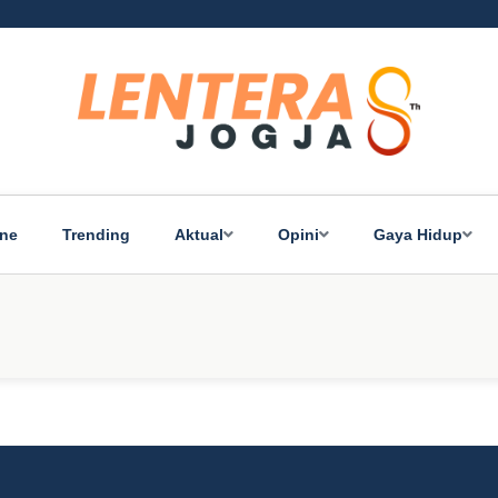
ine
Trending
Aktual
Opini
Gaya Hidup