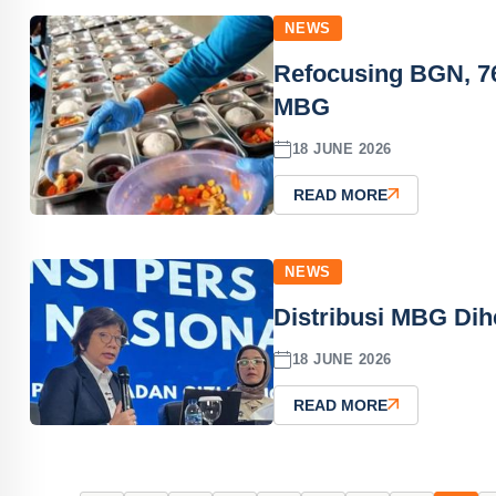
NEWS
Refocusing BGN, 76
MBG
18 JUNE 2026
READ MORE
NEWS
Distribusi MBG Dih
18 JUNE 2026
READ MORE