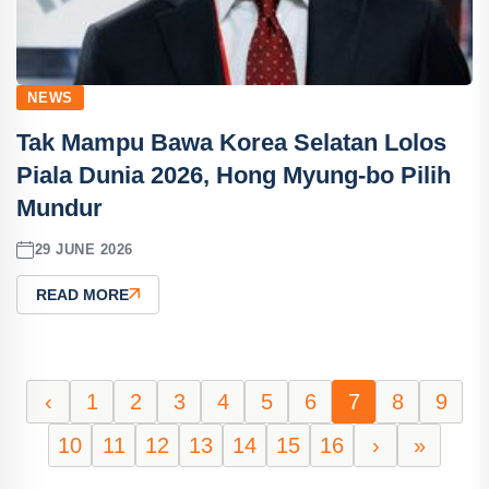
NEWS
Tak Mampu Bawa Korea Selatan Lolos
Piala Dunia 2026, Hong Myung-bo Pilih
Mundur
29 JUNE 2026
READ MORE
‹
1
2
3
4
5
6
7
8
9
10
11
12
13
14
15
16
›
»