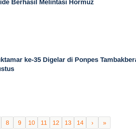
ide Berhasil Melintasi Hormuz
tamar ke-35 Digelar di Ponpes Tambakber
stus
8
9
10
11
12
13
14
›
»