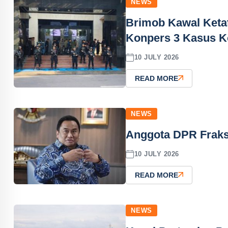
NEWS
Brimob Kawal Keta
Konpers 3 Kasus K
10 JULY 2026
READ MORE
NEWS
Anggota DPR Frak
10 JULY 2026
READ MORE
NEWS