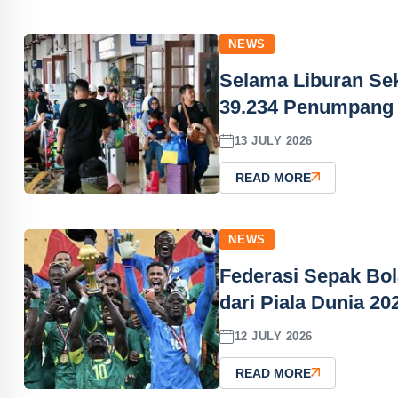
NEWS
Selama Liburan Sek
39.234 Penumpang
13 JULY 2026
READ MORE
NEWS
Federasi Sepak Bol
dari Piala Dunia 20
12 JULY 2026
READ MORE