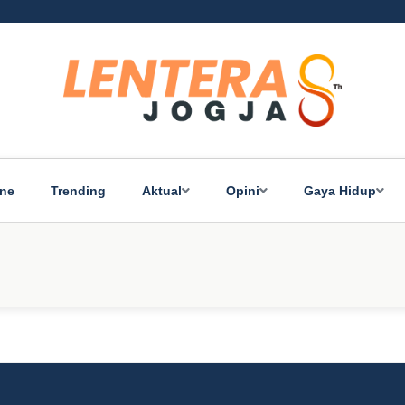
ine
Trending
Aktual
Opini
Gaya Hidup