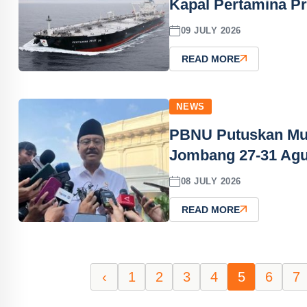
Kapal Pertamina Pr
09 JULY 2026
READ MORE
NEWS
PBNU Putuskan Muk
Jombang 27-31 Agu
08 JULY 2026
READ MORE
‹
1
2
3
4
5
6
7