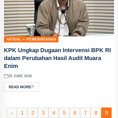
AKTUAL > PEMERINTAHAN
KPK Ungkap Dugaan Intervensi BPK RI
dalam Perubahan Hasil Audit Muara
Enim
25 JUNE 2026
READ MORE
‹
1
2
3
4
5
6
7
8
9