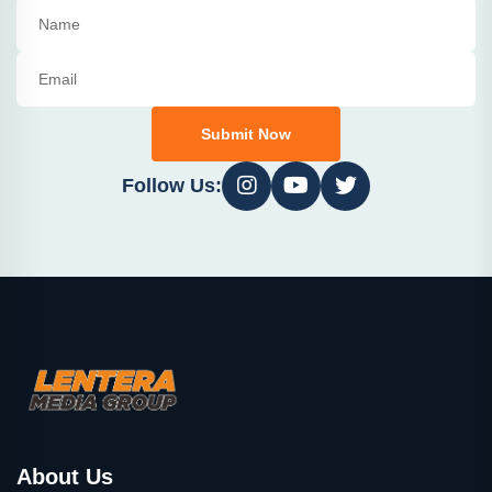
Submit Now
Follow Us:
About Us