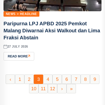
NEWS > HEADLINE
Paripurna LPJ APBD 2025 Pemkot
Malang Diwarnai Aksi Walkout dan Lima
Fraksi Abstain
27 JULY 2026
READ MORE
‹
1
2
3
4
5
6
7
8
9
10
11
12
›
»