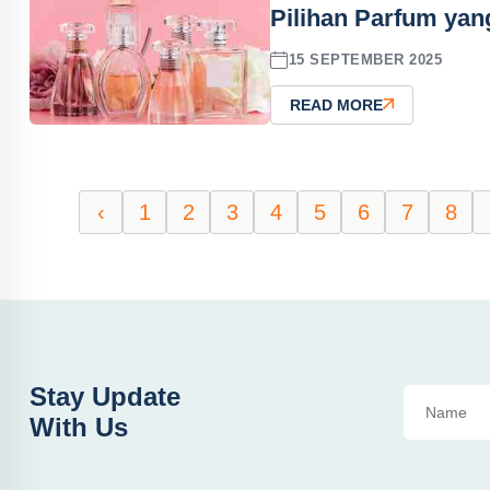
Pilihan Parfum ya
15 SEPTEMBER 2025
READ MORE
‹
1
2
3
4
5
6
7
8
Stay Update
With Us