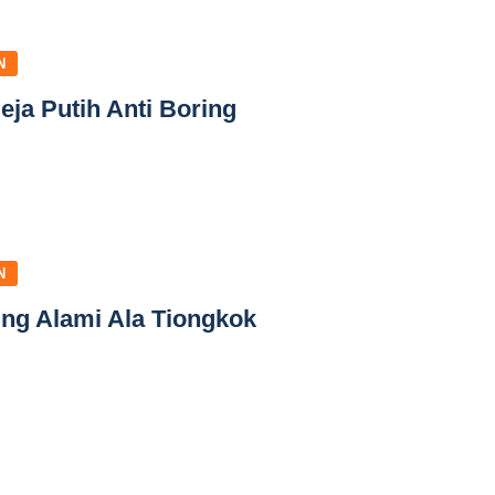
N
ja Putih Anti Boring
N
ing Alami Ala Tiongkok