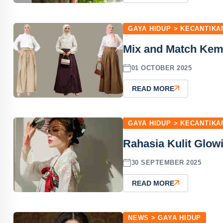
GAYA HIDUP > KECANTIKA
Mix and Match Keme
01 OCTOBER 2025
READ MORE
GAYA HIDUP > KECANTIKA
Rahasia Kulit Glow
30 SEPTEMBER 2025
READ MORE
NEWS > GAYA HIDUP