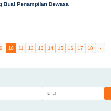
ng Buat Penampilan Dewasa
9
10
11
12
13
14
15
16
17
18
›