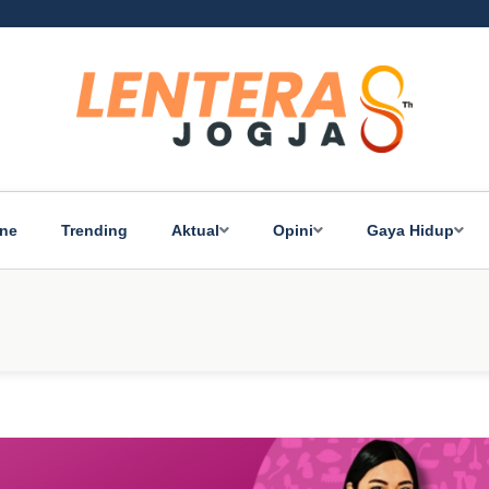
ine
Trending
Aktual
Opini
Gaya Hidup