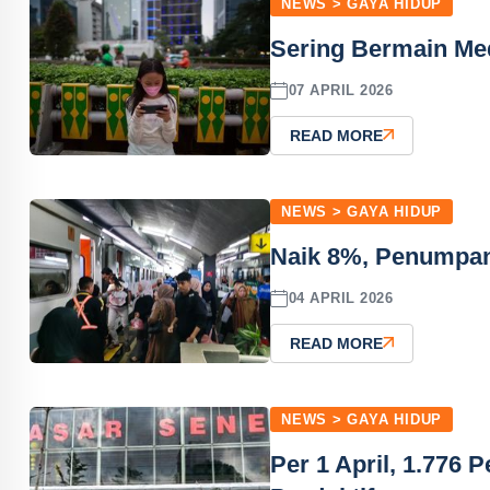
NEWS > GAYA HIDUP
Sering Bermain Me
07 APRIL 2026
READ MORE
NEWS > GAYA HIDUP
Naik 8%, Penumpan
04 APRIL 2026
READ MORE
NEWS > GAYA HIDUP
Per 1 April, 1.776