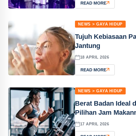
READ MORE
NEWS > GAYA HIDUP
Tujuh Kebiasaan P
Jantung
18 APRIL 2026
READ MORE
NEWS > GAYA HIDUP
Berat Badan Ideal 
Pilihan Jam Makan
17 APRIL 2026