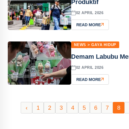
Produktif
02 APRIL 2026
READ MORE
NEWS > GAYA HIDUP
Demam Labubu Mere
02 APRIL 2026
READ MORE
‹
1
2
3
4
5
6
7
8