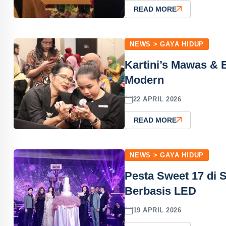
READ MORE
NEWS > GAYA HIDUP
Kartini’s Mawas &
Modern
22 APRIL 2026
READ MORE
NEWS > GAYA HIDUP
Pesta Sweet 17 di 
Berbasis LED
19 APRIL 2026