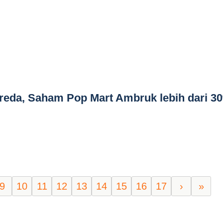
da, Saham Pop Mart Ambruk lebih dari 3
9
10
11
12
13
14
15
16
17
›
»