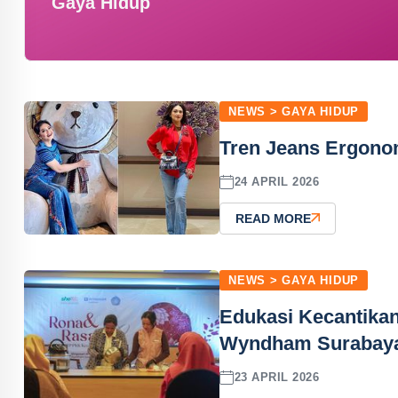
Gaya Hidup
NEWS > GAYA HIDUP
Tren Jeans Ergonom
24 APRIL 2026
READ MORE
NEWS > GAYA HIDUP
Edukasi Kecantikan
Wyndham Surabay
23 APRIL 2026