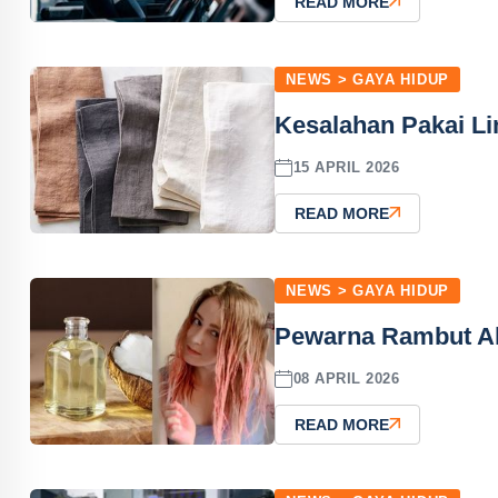
READ MORE
NEWS > GAYA HIDUP
Kesalahan Pakai Li
15 APRIL 2026
READ MORE
NEWS > GAYA HIDUP
Pewarna Rambut Ala
08 APRIL 2026
READ MORE