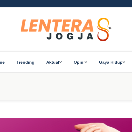
ine
Trending
Aktual
Opini
Gaya Hidup