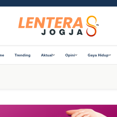
ine
Trending
Aktual
Opini
Gaya Hidup