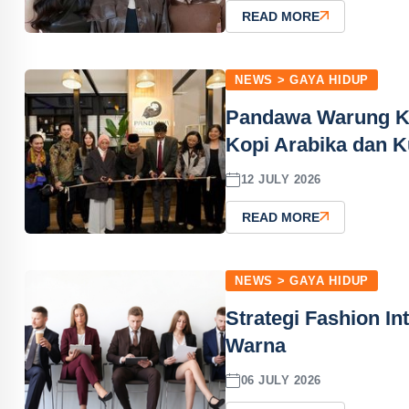
READ MORE
NEWS > GAYA HIDUP
Pandawa Warung Ko
Kopi Arabika dan 
12 JULY 2026
READ MORE
NEWS > GAYA HIDUP
Strategi Fashion In
Warna
06 JULY 2026