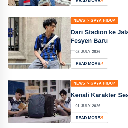
READ MORE
NEWS > GAYA HIDUP
Dari Stadion ke Ja
Fesyen Baru
02 JULY 2026
READ MORE
NEWS > GAYA HIDUP
Kenali Karakter Ses
01 JULY 2026
READ MORE