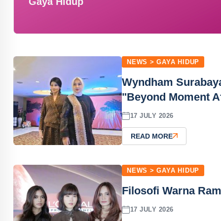
Gaya Hidup
NEWS > GAYA HIDUP
Wyndham Surabaya 
"Beyond Moment Aft
17 JULY 2026
READ MORE
NEWS > GAYA HIDUP
Filosofi Warna Ram
17 JULY 2026