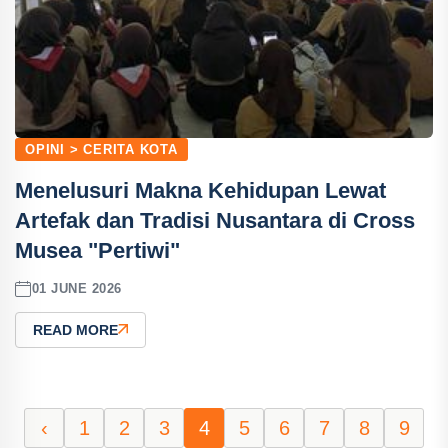
OPINI > CERITA KOTA
Menelusuri Makna Kehidupan Lewat
Artefak dan Tradisi Nusantara di Cross
Musea "Pertiwi"
01 JUNE 2026
READ MORE
‹
1
2
3
4
5
6
7
8
9