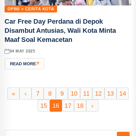
OPINI > CERITA KOTA
Car Free Day Perdana di Depok
Disambut Antusias, Wali Kota Minta
Maaf Soal Kemacetan
04 MAY 2025
READ MORE
«
‹
7
8
9
10
11
12
13
14
15
16
17
18
›