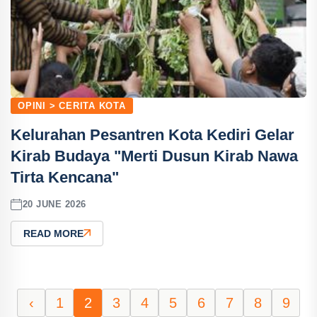
OPINI > CERITA KOTA
Kelurahan Pesantren Kota Kediri Gelar
Kirab Budaya "Merti Dusun Kirab Nawa
Tirta Kencana"
20 JUNE 2026
READ MORE
‹
1
2
3
4
5
6
7
8
9