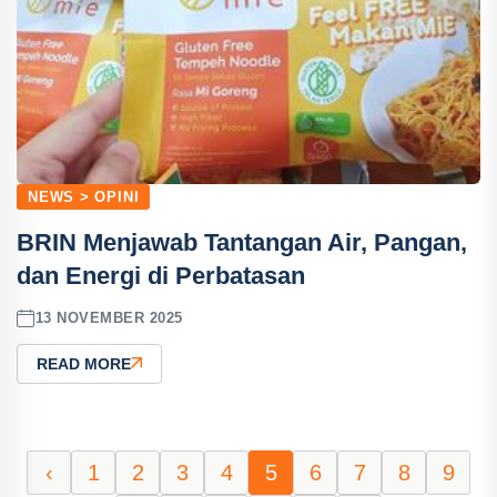
NEWS > OPINI
BRIN Menjawab Tantangan Air, Pangan,
dan Energi di Perbatasan
13 NOVEMBER 2025
READ MORE
‹
1
2
3
4
5
6
7
8
9