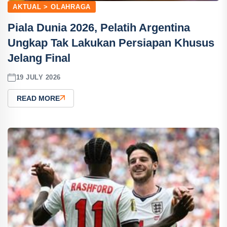
AKTUAL > OLAHRAGA
Piala Dunia 2026, Pelatih Argentina
Ungkap Tak Lakukan Persiapan Khusus
Jelang Final
19 JULY 2026
READ MORE