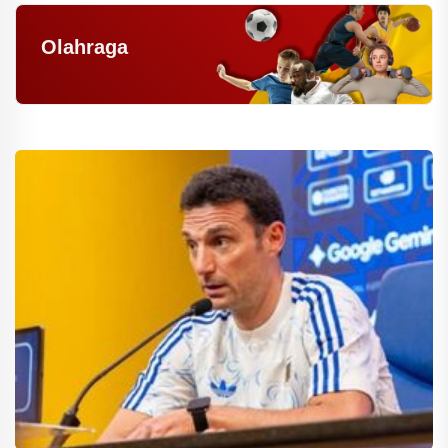
Olahraga