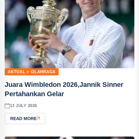
AKTUAL > OLAHRAGA
Juara Wimbledon 2026,Jannik Sinner
Pertahankan Gelar
13 JULY 2026
READ MORE