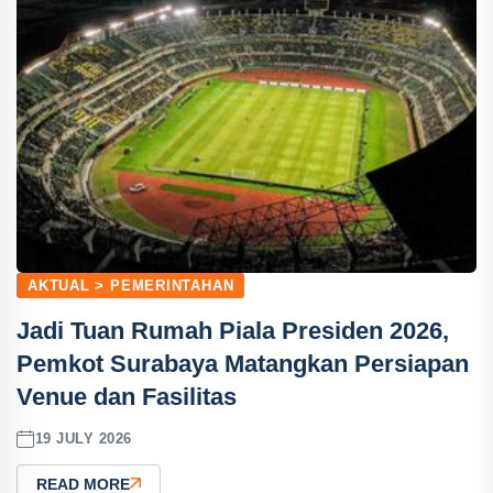
AKTUAL > PEMERINTAHAN
Jadi Tuan Rumah Piala Presiden 2026,
Pemkot Surabaya Matangkan Persiapan
Venue dan Fasilitas
19 JULY 2026
READ MORE