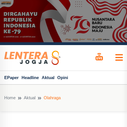
EPaper
Headline
Aktual
Opini
Home
Aktual
Olahraga