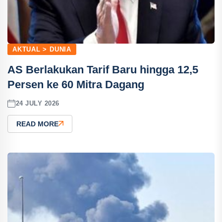
AKTUAL > DUNIA
AS Berlakukan Tarif Baru hingga 12,5
Persen ke 60 Mitra Dagang
24 JULY 2026
READ MORE