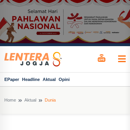
EPaper
Headline
Aktual
Opini
Home
Aktual
Dunia