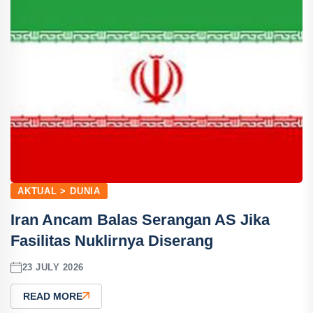
AKTUAL > DUNIA
Iran Ancam Balas Serangan AS Jika
Fasilitas Nuklirnya Diserang
23 JULY 2026
READ MORE