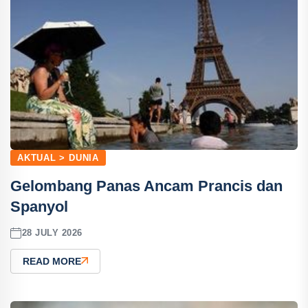
AKTUAL > DUNIA
Gelombang Panas Ancam Prancis dan
Spanyol
28 JULY 2026
READ MORE