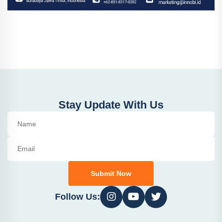
Stay Update With Us
Submit Now
Follow Us: