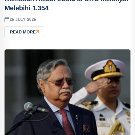
Melebihi 1.354
26 JULY 2026
READ MORE