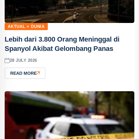
AKTUAL > DUNIA
Lebih dari 3.800 Orang Meninggal di
Spanyol Akibat Gelombang Panas
28 JULY 2026
READ MORE