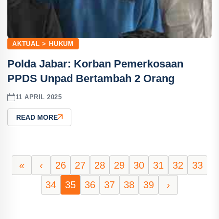
AKTUAL > HUKUM
Polda Jabar: Korban Pemerkosaan
PPDS Unpad Bertambah 2 Orang
11 APRIL 2025
READ MORE
«
‹
26
27
28
29
30
31
32
33
34
35
36
37
38
39
›