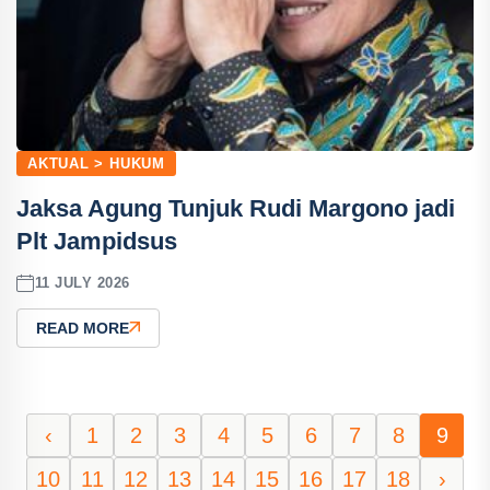
AKTUAL > HUKUM
Jaksa Agung Tunjuk Rudi Margono jadi
Plt Jampidsus
11 JULY 2026
READ MORE
‹
1
2
3
4
5
6
7
8
9
10
11
12
13
14
15
16
17
18
›