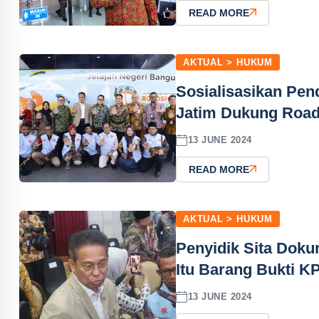
READ MORE
AKTUAL > HUKUM
Sosialisasikan Pend
Jatim Dukung Roa
13 JUNE 2024
READ MORE
AKTUAL > HUKUM
Penyidik Sita Doku
Itu Barang Bukti K
13 JUNE 2024