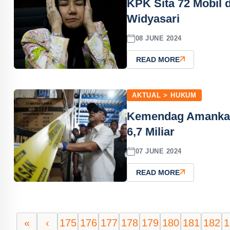
KPK Sita 72 Mobil d
Widyasari
08 JUNE 2024
READ MORE
AKTUAL > HUKUM
Kemendag Amankan B
6,7 Miliar
07 JUNE 2024
READ MORE
«
‹
175
176
177
178
179
180
181
182
1