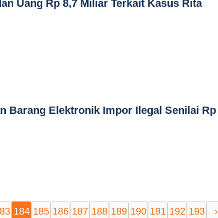
an Uang Rp 8,7 Miliar Terkait Kasus Rita
arang Elektronik Impor Ilegal Senilai Rp
83
184
185
186
187
188
189
190
191
192
193
›