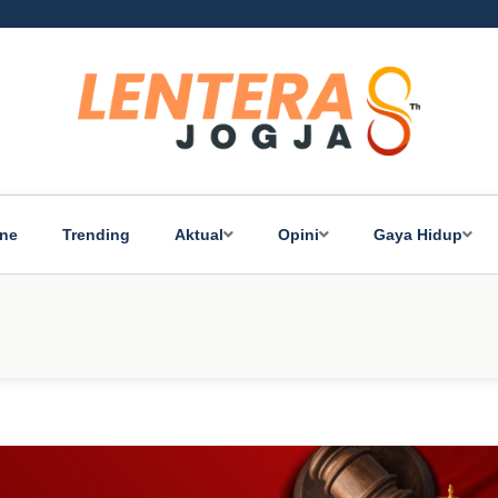
ine
Trending
Aktual
Opini
Gaya Hidup