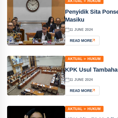
AKTUAL > HUKUM
Penyidik Sita Pons
Masiku
11 JUNE 2024
READ MORE
AKTUAL > HUKUM
KPK Usul Tambahan
11 JUNE 2024
READ MORE
AKTUAL > HUKUM