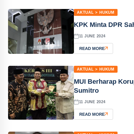
AKTUAL > HUKUM
KPK Minta DPR Sa
11 JUNE 2024
READ MORE
AKTUAL > HUKUM
MUI Berharap Korup
Sumitro
11 JUNE 2024
READ MORE