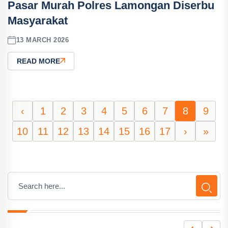
Pasar Murah Polres Lamongan Diserbu
Masyarakat
13 MARCH 2026
READ MORE
‹
1
2
3
4
5
6
7
8
9
10
11
12
13
14
15
16
17
›
»