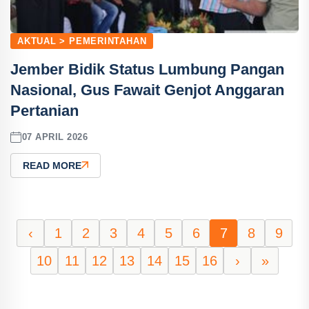
AKTUAL > PEMERINTAHAN
Jember Bidik Status Lumbung Pangan
Nasional, Gus Fawait Genjot Anggaran
Pertanian
07 APRIL 2026
READ MORE
‹
1
2
3
4
5
6
7
8
9
10
11
12
13
14
15
16
›
»