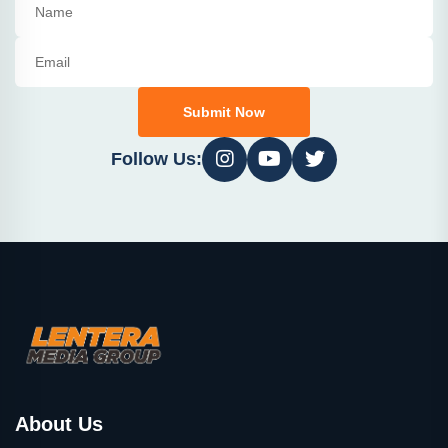
Submit Now
Follow Us:
About Us