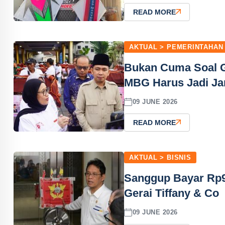
READ MORE
AKTUAL > PEMERINTAHAN
Bukan Cuma Soal G
MBG Harus Jadi Ja
09 JUNE 2026
READ MORE
AKTUAL > BISNIS
Sanggup Bayar Rp9
Gerai Tiffany & Co
09 JUNE 2026