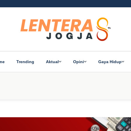
ine
Trending
Aktual
Opini
Gaya Hidup