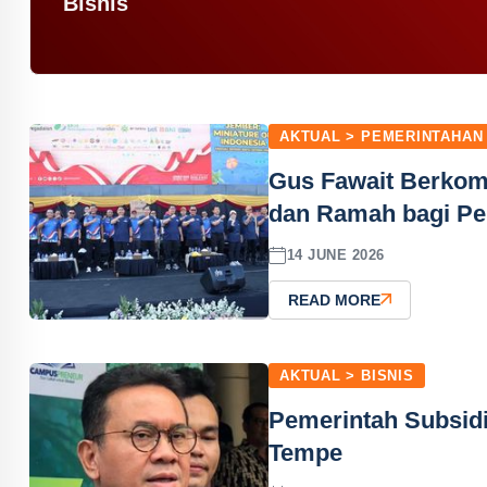
Bisnis
AKTUAL > PEMERINTAHAN
Gus Fawait Berko
dan Ramah bagi Pe
14 JUNE 2026
READ MORE
AKTUAL > BISNIS
Pemerintah Subsidi
Tempe