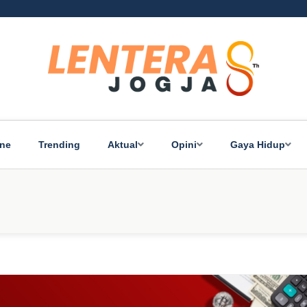
ine
Trending
Aktual
Opini
Gaya Hidup