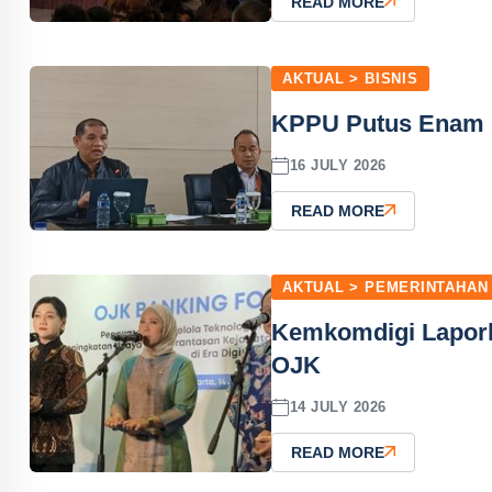
READ MORE
AKTUAL > BISNIS
KPPU Putus Enam K
16 JULY 2026
READ MORE
AKTUAL > PEMERINTAHAN
Kemkomdigi Laporka
OJK
14 JULY 2026
READ MORE