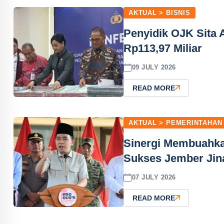
AKTUAL > BISNIS
Penyidik OJK Sita 
Rp113,97 Miliar
09 JULY 2026
READ MORE
AKTUAL > PEMERINTAHAN
Sinergi Membuahka
Sukses Jember Jina
07 JULY 2026
READ MORE