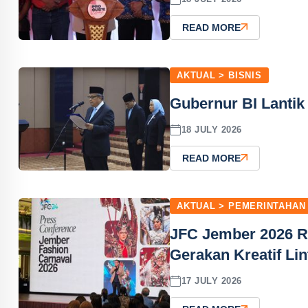
READ MORE
AKTUAL > BISNIS
Gubernur BI Lantik
18 JULY 2026
READ MORE
AKTUAL > PEMERINTAHAN
JFC Jember 2026 R
Gerakan Kreatif Li
17 JULY 2026